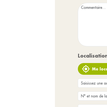
Localisatio
Me loca