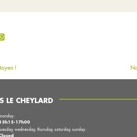
toyen !
No
S LE CHEYLARD
monday :
13h15-17h00
tuesday, wednesday, thursday, saturday, sunday :
Closed