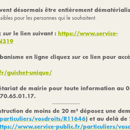
nt désormais être entièrement dématérialisé
ibles pour les personnes qui le souhaitent.
 sur le lien suivant :
https://www.service-
/N319
nisme en ligne cliquez sur ce lien pour accè
fr/guichet-unique/
rétariat de mairie pour toute information au 
.70.65.01.17.
----------------
nstruction de moins de 20 m² déposez une de
/particuliers/vosdroits/R11646
) et au delà d
ttps://www.service-public.fr/particuliers/vos