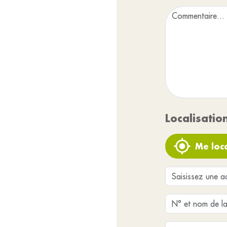
Localisatio
Me loca